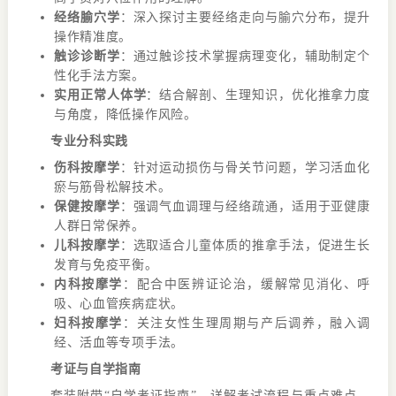
经络腧穴学
：深入探讨主要经络走向与腧穴分布，提升
操作精准度。
触诊诊断学
：通过触诊技术掌握病理变化，辅助制定个
性化手法方案。
实用正常人体学
：结合解剖、生理知识，优化推拿力度
与角度，降低操作风险。
专业分科实践
伤科按摩学
：针对运动损伤与骨关节问题，学习活血化
瘀与筋骨松解技术。
保健按摩学
：强调气血调理与经络疏通，适用于亚健康
人群日常保养。
儿科按摩学
：选取适合儿童体质的推拿手法，促进生长
发育与免疫平衡。
内科按摩学
：配合中医辨证论治，缓解常见消化、呼
吸、心血管疾病症状。
妇科按摩学
：关注女性生理周期与产后调养，融入调
经、活血等专项手法。
考证与自学指南
套装附带“自学考证指南”，详解考试流程与重点难点，