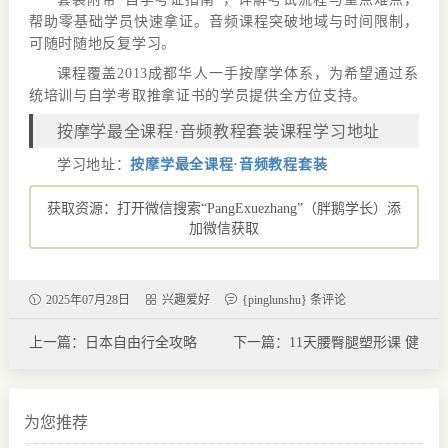
帮助零基础学员快速拿证。音频课程突破地域与时间限制，
可随时随地反复学习。
课程覆盖2013成都华人一手按摩学体系，为希望通过系
统培训与自学考取推拿证书的学员提供全方位支持。
按摩学最全课程·音频教程套装课程学习地址
学习地址：
按摩学最全课程·音频教程套装
获取资源：打开微信搜索“PangExuezhang”（胖鹅学长）添
加微信获取
2025年07月28日
兴趣爱好
{pinglunshu} 条评论
上一篇：日本自由行全攻略
下一篇：11天腰臀腿塑形课 健
PDF 合集｜大阪·东京·冲绳·北
身减肥塑形
海道等热门城市中文指南一站
打包
为您推荐