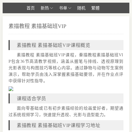
首页
新热
书单
随机
繁體
素描教程 素描基础班VIP
素描教程 素描基础班VIP课程概览
素描教程 素描基础班VIP课程，秦描教程素描基础班VI
P包含36节高清教学视频，涵盖从握笔与排线、透视原理到
光影表现与构图技巧等核心内容。通过静物与动物写生案例
演示，帮助学员由浅入深掌握素描基础要领，并在作业点评
中获得针对性指导。
课程适合学员
面向零基础或已有初步素描经验的绘画爱好者，期望通
过系统视频学习，快速提升透视、光影与造型能力。
素描教程 素描基础班VIP课程学习地址