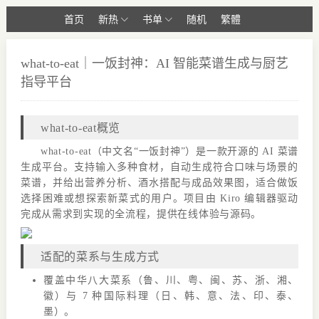
首页
新热
书单
随机
繁體
what-to-eat｜一饭封神：AI 智能菜谱生成与厨艺
指导平台
what-to-eat概览
what-to-eat（中文名“一饭封神”）是一款开源的 AI 菜谱
生成平台。支持输入多种食材，自动生成符合口味与场景的
菜谱，并给出营养分析、酒水搭配与成品效果图，适合做饭
选择困难或想探索新菜式的用户。项目由 Kiro 编辑器驱动
完成从需求到实现的全流程，提供在线体验与源码。
适配的菜系与生成方式
覆盖中华八大菜系（鲁、川、粤、闽、苏、浙、湘、
徽）与 7 种国际料理（日、韩、意、法、印、泰、
墨）。