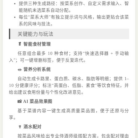
提供三种生成路径：按菜系创作、自定义需求输入、智
能随机未选菜系自动分配。
每位“菜系大师”有独立提示词与风格，输出更贴合该菜
系的风味与技法。
关键能力与玩法
🥬 智能食材管理
任意组合最多 10 种食材；支持“快速选择器 + 手动输
入”；可一键增删标签，便于反复迭代。
🥗 营养分析系统
自动生成卡路里、蛋白质、碳水、脂肪等明细；提供 1–
10 分健康评分；标注“高蛋白、低脂、素食”等饮食特征，并
给出建议食用份量与个性化改进意见。
📸 AI 菜品效果图
基于菜谱内容一键生成高质量菜品图，便于还原与分
享。
🍷 酒水配对
按菜品风味给出专业侍酒师级搭配方案，包含配对理由