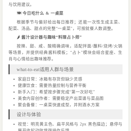
与饮用建议。
🍽️ 今日吃什么 & 一桌菜
根据季节与偏好给出每日推荐；还能一次性生成主菜、
配菜、汤品、甜点的完整“一桌菜”，可按就餐人数调整。
🌶️ 酱汁设计器与趣味“料理占卜师”
按辣、甜、咸、酸精确调味，适配拌面/蘸料/烧烤/火锅
等场景，并提供经典酱料模板；“占卜”模块会结合星座、生
肖与心情给出趣味推荐。
what-to-eat适用人群与场景
家庭日常：冰箱有存货但缺少灵感
健康饮食：需要热量控制与营养平衡
新手入门：希望按步骤完成“第一次好吃”
美食内容创作者：需要稳定产出菜谱与菜品图
聚会备餐：一桌菜快速成型，并附酒水方案
设计与体验
视觉：明亮黄主色、扁平风格与 2px 黑色描边；悬停与
展开收起动效增强操作反馈。