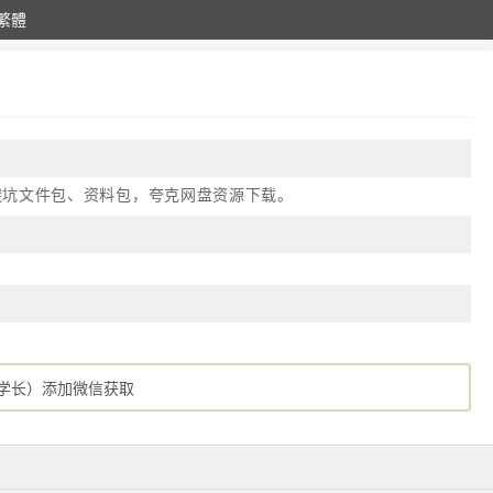
繁體
避坑文件包、资料包，夸克网盘资源下载。
胖鹅学长）添加微信获取