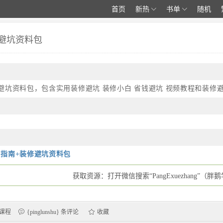
首页
新热
书单
随机
避坑资料包
避坑资料包，包含实用装修避坑 装修小白 省钱避坑 视频教程和装修
指南+装修避坑资料包
获取资源：打开微信搜索“PangExuezhang”（
课程
{pinglunshu} 条评论
收藏