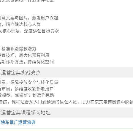
和无关键词投产计划多种模型
创意文案与图片，激发用户兴趣
略，精准触达核心人群
三大核心玩法，深度运营目标受众
化
，精准识别爆款潜力
设置技巧，最大化预算利用
后期诊断方法，持续优化空间
推广运营宝典实战亮点
创意，保障投放安全与转化质量
新布局，多维度收割新老用户
高效模型，掌握新计划运作思路
演练，课程适合从入门到精通的运营人员，助力在京东电商赛道中脱
推广运营宝典课程学习地址
京东快车推广运营宝典