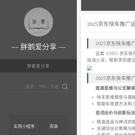
2025京东快车推广
2025京东快车
胖鹅爱分享
这套《2025 京
由浅入深，帮助学员建
胖鹅爱分享
2025京东快车
底层思维与公式解
快车思维塑造与基
智能车搭建方法和
选词出价与创新玩
精准选品与神词挖
实用小程序
资源
关键词出价策略与