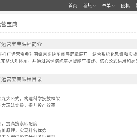
首页
新热
书单
随机
运营宝典
推广运营宝典课程简介
东快车推广运营宝典》围绕京东快车底层逻辑展开，结合系统化思维和
立完整认知体系，并通过案例演练掌握智能车搭建、核心公式运用和高
推广运营宝典课程目录
读
础九大公式，构建科学投放框架
三大玩法实操，提升投产效率
法
掘，提高搜索匹配度
拖价原理，实现排名优势