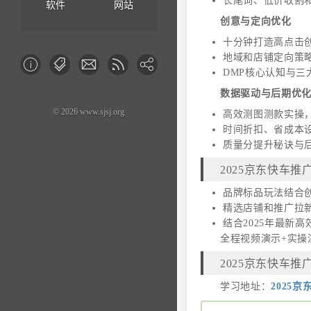
长尾词、低价收割
软件
网站
创意与定向优化
十分钟打造高点击
地域和店铺定向策
DMP核心认知与
数据驱动与后期优
© 2026 www.sjsj.org
高效测图测款实操
时间折扣、省成本
质量分提升秘诀与
2025京东快车
品牌标品玩法结合
精选店铺和推广拉
结合2025年最新
全程视频演示+实操
2025京东快车
学习地址：
2025